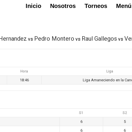
Inicio
Nosotros
Torneos
Menú
 Hernandez
Pedro Montero
Raul Gallegos
Ve
vs
vs
vs
Hora
Liga
18:46
Liga Amaneciendo en la Can
S1
S2
6
5
6
6