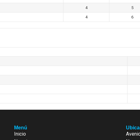
4
5
4
6
Menú
Ubica
Inicio
Avenid