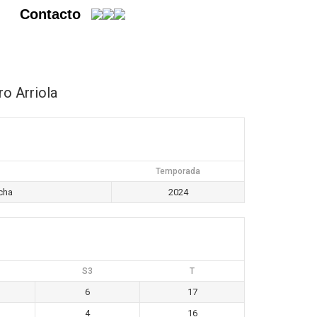
Contacto
ro Arriola
Temporada
cha
2024
S3
T
6
17
4
16