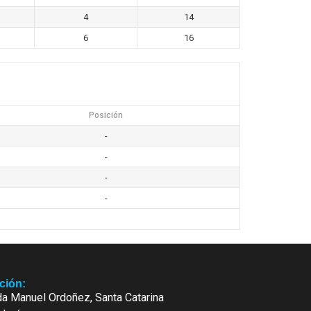
4
14
6
16
Posición
-
-
-
-
ción:
a Manuel Ordoñez, Santa Catarina